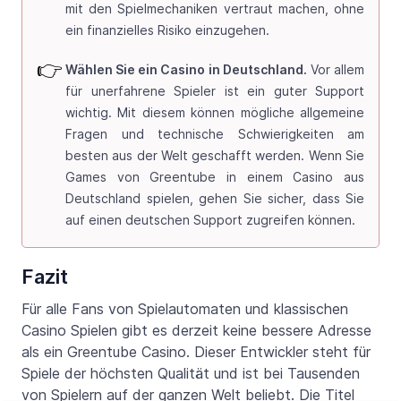
mit den Spielmechaniken vertraut machen, ohne
ein finanzielles Risiko einzugehen.
👉
Wählen Sie ein Casino in Deutschland.
Vor allem
für unerfahrene Spieler ist ein guter Support
wichtig. Mit diesem können mögliche allgemeine
Fragen und technische Schwierigkeiten am
besten aus der Welt geschafft werden. Wenn Sie
Games von Greentube in einem Casino aus
Deutschland spielen, gehen Sie sicher, dass Sie
auf einen deutschen Support zugreifen können.
Fazit
Für alle Fans von Spielautomaten und klassischen
Casino Spielen gibt es derzeit keine bessere Adresse
Meine Webseite nutzt Cookies, um bestmögliche
als ein Greentube Casino. Dieser Entwickler steht für
Funktionalität bieten zu können.
OK
Bei der weiteren Webseitenutzung akzeptiere bitte
Cookie-
Spiele der höchsten Qualität und ist bei Tausenden
Richtlinien
!
von Spielern auf der ganzen Welt beliebt. Die Titel