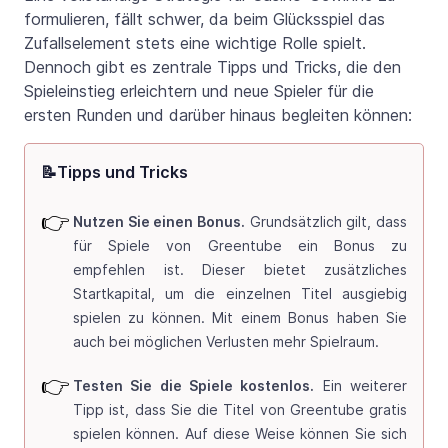
formulieren, fällt schwer, da beim Glücksspiel das
Zufallselement stets eine wichtige Rolle spielt.
Dennoch gibt es zentrale Tipps und Tricks, die den
Spieleinstieg erleichtern und neue Spieler für die
ersten Runden und darüber hinaus begleiten können:
📝Tipps und Tricks
👉
Nutzen Sie einen Bonus.
Grundsätzlich gilt, dass
für Spiele von Greentube ein Bonus zu
empfehlen ist. Dieser bietet zusätzliches
Startkapital, um die einzelnen Titel ausgiebig
spielen zu können. Mit einem Bonus haben Sie
auch bei möglichen Verlusten mehr Spielraum.
👉
Testen Sie die Spiele kostenlos.
Ein weiterer
Tipp ist, dass Sie die Titel von Greentube gratis
spielen können. Auf diese Weise können Sie sich