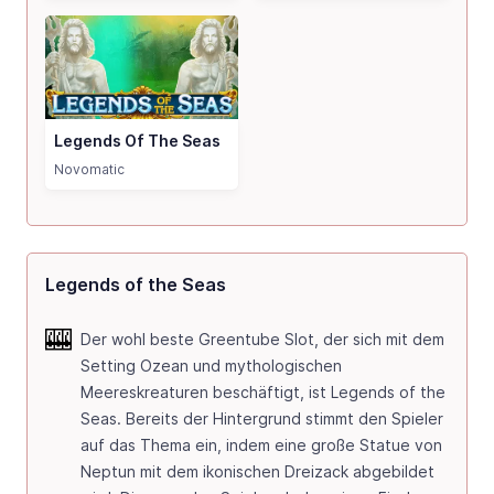
Kostenlos spielen
Legends Of The Seas
Novomatic
Legends of the Seas
🎰
Der wohl beste Greentube Slot, der sich mit dem
Setting Ozean und mythologischen
Meereskreaturen beschäftigt, ist Legends of the
Seas. Bereits der Hintergrund stimmt den Spieler
auf das Thema ein, indem eine große Statue von
Neptun mit dem ikonischen Dreizack abgebildet