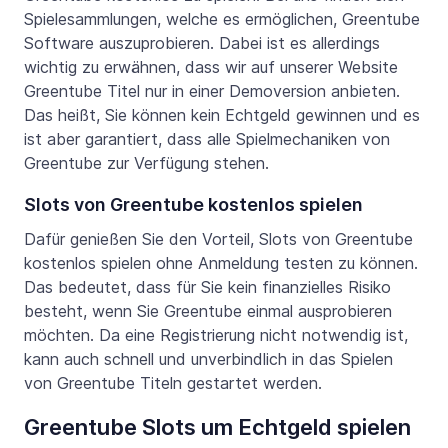
Spielesammlungen, welche es ermöglichen, Greentube
Software auszuprobieren. Dabei ist es allerdings
wichtig zu erwähnen, dass wir auf unserer Website
Greentube Titel nur in einer Demoversion anbieten.
Das heißt, Sie können kein Echtgeld gewinnen und es
ist aber garantiert, dass alle Spielmechaniken von
Greentube zur Verfügung stehen.
Slots von Greentube kostenlos spielen
Dafür genießen Sie den Vorteil, Slots von Greentube
kostenlos spielen ohne Anmeldung testen zu können.
Das bedeutet, dass für Sie kein finanzielles Risiko
besteht, wenn Sie Greentube einmal ausprobieren
möchten. Da eine Registrierung nicht notwendig ist,
kann auch schnell und unverbindlich in das Spielen
von Greentube Titeln gestartet werden.
Greentube Slots um Echtgeld spielen