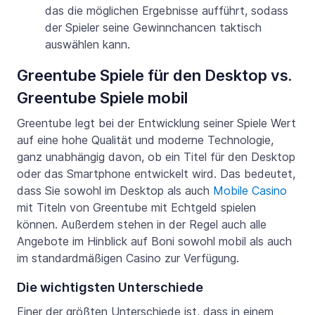
das die möglichen Ergebnisse aufführt, sodass
der Spieler seine Gewinnchancen taktisch
auswählen kann.
Greentube Spiele für den Desktop vs.
Greentube Spiele mobil
Greentube legt bei der Entwicklung seiner Spiele Wert
auf eine hohe Qualität und moderne Technologie,
ganz unabhängig davon, ob ein Titel für den Desktop
oder das Smartphone entwickelt wird. Das bedeutet,
dass Sie sowohl im Desktop als auch
Mobile Casino
mit Titeln von Greentube mit Echtgeld spielen
können. Außerdem stehen in der Regel auch alle
Angebote im Hinblick auf Boni sowohl mobil als auch
im standardmäßigen Casino zur Verfügung.
Die wichtigsten Unterschiede
Einer der größten Unterschiede ist, dass in einem