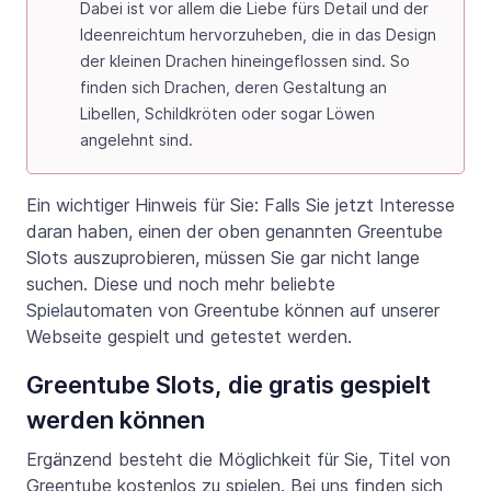
Dabei ist vor allem die Liebe fürs Detail und der
Ideenreichtum hervorzuheben, die in das Design
der kleinen Drachen hineingeflossen sind. So
finden sich Drachen, deren Gestaltung an
Libellen, Schildkröten oder sogar Löwen
angelehnt sind.
Ein wichtiger Hinweis für Sie: Falls Sie jetzt Interesse
daran haben, einen der oben genannten Greentube
Slots auszuprobieren, müssen Sie gar nicht lange
suchen. Diese und noch mehr beliebte
Spielautomaten von Greentube können auf unserer
Webseite gespielt und getestet werden.
Greentube Slots, die gratis gespielt
werden können
Ergänzend besteht die Möglichkeit für Sie, Titel von
Greentube kostenlos zu spielen. Bei uns finden sich