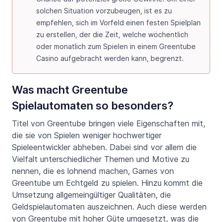
solchen Situation vorzubeugen, ist es zu
empfehlen, sich im Vorfeld einen festen Spielplan
zu erstellen, der die Zeit, welche wöchentlich
oder monatlich zum Spielen in einem Greentube
Casino aufgebracht werden kann, begrenzt.
Was macht Greentube
Spielautomaten so besonders?
Titel von Greentube bringen viele Eigenschaften mit,
die sie von Spielen weniger hochwertiger
Spieleentwickler abheben. Dabei sind vor allem die
Vielfalt unterschiedlicher Themen und Motive zu
nennen, die es lohnend machen, Games von
Greentube um Echtgeld zu spielen. Hinzu kommt die
Umsetzung allgemeingültiger Qualitäten, die
Geldspielautomaten auszeichnen. Auch diese werden
von Greentube mit hoher Güte umgesetzt, was die