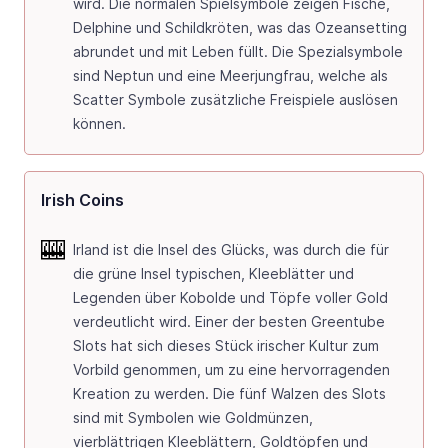
wird. Die normalen Spielsymbole zeigen Fische,
Delphine und Schildkröten, was das Ozeansetting
abrundet und mit Leben füllt. Die Spezialsymbole
sind Neptun und eine Meerjungfrau, welche als
Scatter Symbole zusätzliche Freispiele auslösen
können.
Irish Coins
🎰
Irland ist die Insel des Glücks, was durch die für
die grüne Insel typischen, Kleeblätter und
Legenden über Kobolde und Töpfe voller Gold
verdeutlicht wird. Einer der besten Greentube
Slots hat sich dieses Stück irischer Kultur zum
Vorbild genommen, um zu eine hervorragenden
Kreation zu werden. Die fünf Walzen des Slots
sind mit Symbolen wie Goldmünzen,
vierblättrigen Kleeblättern, Goldtöpfen und