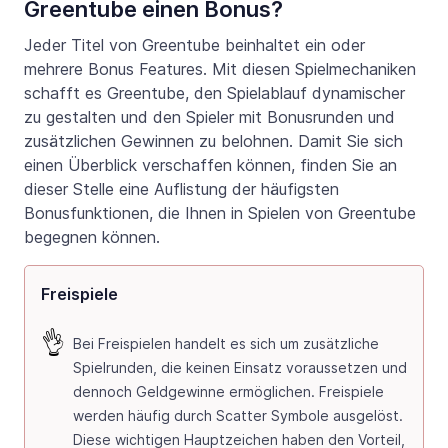
Greentube einen Bonus?
Jeder Titel von Greentube beinhaltet ein oder
mehrere Bonus Features. Mit diesen Spielmechaniken
schafft es Greentube, den Spielablauf dynamischer
zu gestalten und den Spieler mit Bonusrunden und
zusätzlichen Gewinnen zu belohnen. Damit Sie sich
einen Überblick verschaffen können, finden Sie an
dieser Stelle eine Auflistung der häufigsten
Bonusfunktionen, die Ihnen in Spielen von Greentube
begegnen können.
Freispiele
👌
Bei Freispielen handelt es sich um zusätzliche
Spielrunden, die keinen Einsatz voraussetzen und
dennoch Geldgewinne ermöglichen. Freispiele
werden häufig durch Scatter Symbole ausgelöst.
Diese wichtigen Hauptzeichen haben den Vorteil,