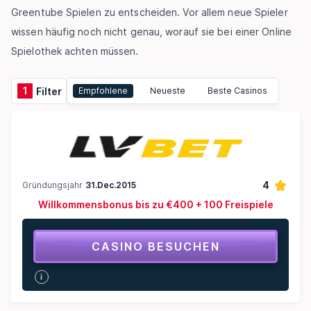
Greentube Spielen zu entscheiden. Vor allem neue Spieler
wissen häufig noch nicht genau, worauf sie bei einer Online
Spielothek achten müssen.
1
Filter
Empfohlene
Neueste
Beste Casinos
Willkommensbonus bis zu €400 + 100 Freispiele
€10
Min Ein
12x,
Umsatzziel
Neue Spieler,
Bonus für
4
Gründungsjahr
31.Dec.2015
31.Dec.2015
Gründungsjahr
Willkommensbonus bis zu €400 + 100 Freispiele
Bank Transfer, Bank Wire Transfer,
Auszahlungen via
Euteller, GiroPay, iDEAL, MasterCard, Muchbetter,
Neteller, Paysafe, QIWI, Skrill, Sofort Banking, Trustly,
CASINO BESUCHEN
VISA, Yandex Money, Zimpler
NetEnt, Microgaming, Evolution, Play'n
Spieleanbieter
GO, Big Time
UKGC, MGA
Lizenzen