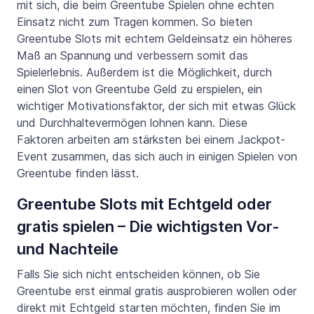
mit sich, die beim Greentube Spielen ohne echten
Einsatz nicht zum Tragen kommen. So bieten
Greentube Slots mit echtem Geldeinsatz ein höheres
Maß an Spannung und verbessern somit das
Spielerlebnis. Außerdem ist die Möglichkeit, durch
einen Slot von Greentube Geld zu erspielen, ein
wichtiger Motivationsfaktor, der sich mit etwas Glück
und Durchhaltevermögen lohnen kann. Diese
Faktoren arbeiten am stärksten bei einem Jackpot-
Event zusammen, das sich auch in einigen Spielen von
Greentube finden lässt.
Greentube Slots mit Echtgeld oder
gratis spielen – Die wichtigsten Vor-
und Nachteile
Falls Sie sich nicht entscheiden können, ob Sie
Greentube erst einmal gratis ausprobieren wollen oder
direkt mit Echtgeld starten möchten, finden Sie im