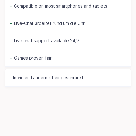
+
Compatible on most smartphones and tablets
+
Live-Chat arbeitet rund um die Uhr
+
Live chat support available 24/7
+
Games proven fair
-
In vielen Ländern ist eingeschränkt