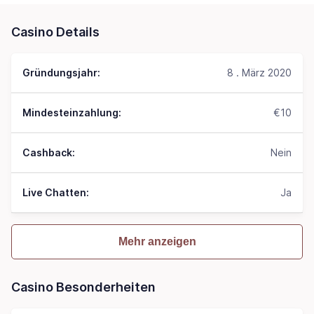
Casino Details
Gründungsjahr:
8 . März 2020
Mindesteinzahlung:
€10
Cashback:
Nein
Live Chatten:
Ja
Mehr anzeigen
Casino Besonderheiten